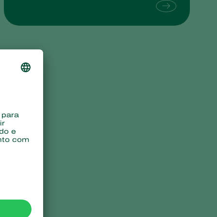
Sweden
Switzerland
Turkey
USA
United Kingdom