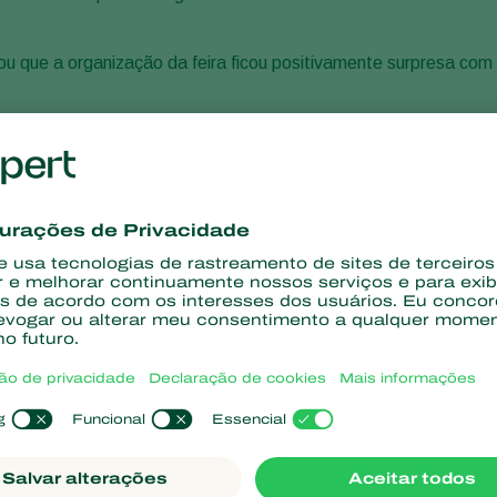
ou que a organização da feira ficou positivamente surpresa com
essa versão digital e o alcance foi maior do que
ios”, explicou Triacca.
ólio completo de insumos biológicos, além do Dia de Campo