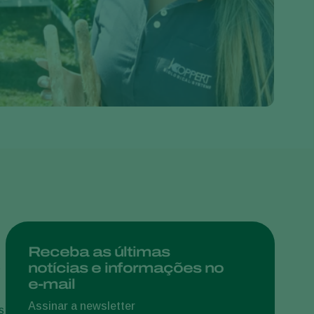
Greece
Hungary
India
Italy
Kenya
Korea
Mexico
Netherlands
Paraguay
Poland
Portugal
Receba as últimas
notícias e informações no
s
Russia
e-mail
South Africa
Assinar a newsletter
s
Spain