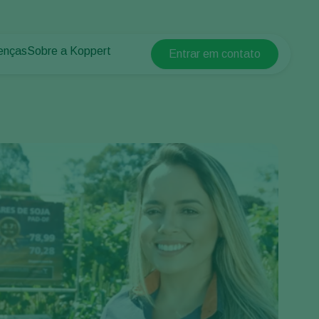
enças
Sobre a Koppert
Entrar em contato
Koppert Global
lantas
 protegidos
Sobre a Koppert
Argentina
 plantas
Centro de informações
Austria
Trabalhe na Koppert
Belgium
Contato
Brasil
Canada (English)
Canada (French)
Ecuador
Finland (Finnish)
Finland (Swedish)
France
Germany