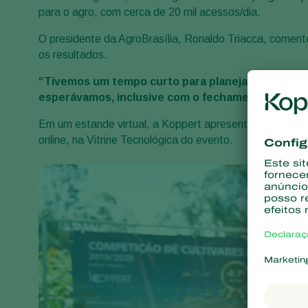
para o agro, com cerca de 20 mil acessos/dia.
O presidente da AgroBrasília, Ronaldo Triacca, coment
os resultados.
“Tivemos um tempo curto para planejar e executar 
esperávamos, inclusive com o fechamento de negóc
Em um estande virtual, a Koppert apresentou seu portf
online, na Vitrine Tecnológica do evento.