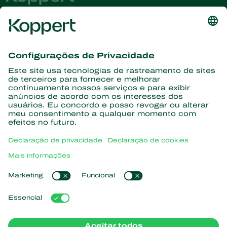
Conheça as últimas notícias e
informações
Assine aqui
Parceiros com a natureza
Ácaros predadores
Sobre a Koppert
Insetos predadores
Vespas Parasitoides
Sobre a Koppert
Nematoides benéficos
Links de Interesse
Centro de informações
Microorganismos benéficos
Trabalhe na Koppert
Proteção de culturas
Natutec
Contato
Sparcbio
Koppert Global
Gazebo