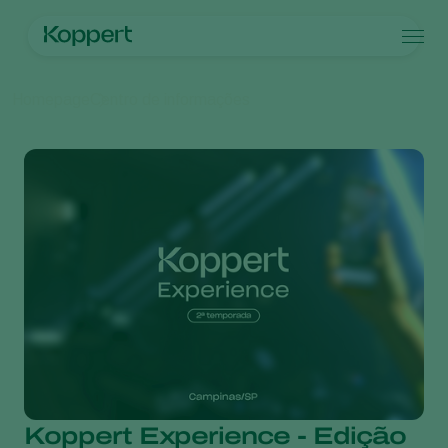
Produtos
Homepage
Centro de informações
Contato
Produtos
Culturas
Controle de pragas
Culturas
Pragas e doenças
Controle de doenças
Vegetais de cultivos protegidos
Pragas e doenças
Sobre a Koppert
Busca
Inoculantes & Bioativadores
Ornamentais
Pragas de plantas
Sobre a Koppert
Monitoramento
Frutas
Doenças das plantas
Sobre a Koppert
Hortaliças
Centro de informações
Grandes culturas
Trabalhe na Koppert
Contato
Koppert Experience - Edição