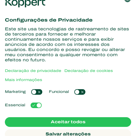
Conheça as últimas notícias e
informações
Assine aqui
Parceiros com a natureza
Ácaros predadores
Sobre a Koppert
Insetos predadores
Vespas Parasitoides
Sobre a Koppert
Nematoides benéficos
Links de Interesse
Centro de informações
Microorganismos benéficos
Trabalhe na Koppert
Proteção de culturas
Natutec
Contato
Sparcbio
Koppert Global
Gazebo
Gerir cookies
Política de Privacidade
Aviso Legal