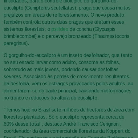
finalidades, para o controle biológico do gorgulho-do-
eucalipto (Gonipterus scutellatus), praga que causa muitos
prejuízos em áreas de reflorestamento. O novo produto
também controla outras duas pragas que afetam esses
sistemas florestais: o
psilídeo
de concha (Glycaspis
brimblecombei) e o percevejo bronzeado (Thaumastocoris
peregrinus).
O gorgulho-do-eucalipto é um inseto desfolhador, que tanto
no seu estado larvar como adulto, consome as folhas,
sobretudo as mais jovens, podendo causar desfolhas
severas. Associado às perdas de crescimento resultantes
da desfolha, vêm os estragos provocados pelos adultos, ao
alimentarem-se do caule principal, causando malformações
no tronco e reduções da altura do eucalipto.
“Temos hoje no Brasil sete milhões de hectares de área com
florestas plantadas. Só o eucalipto representa cerca de
60% desse total”, destaca André Francisco Cerignoni,
coordenador da área comercial de florestas da Koppert do