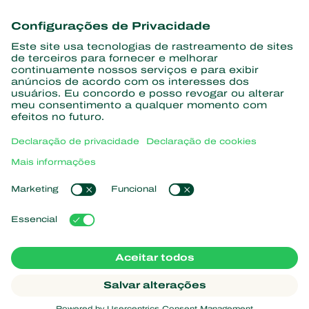
Conheça as últimas notícias e
informações
Assine aqui
Parceiros com a natureza
Ácaros predadores
Sobre a Koppert
Insetos predadores
Vespas Parasitoides
Sobre a Koppert
Nematoides benéficos
Links de Interesse
Centro de informações
Microorganismos benéficos
Trabalhe na Koppert
Proteção de culturas
Natutec
Contato
Sparcbio
Koppert Global
Gazebo
Gerir cookies
Política de Privacidade
Aviso Legal
Argentina
Declaração de cookies