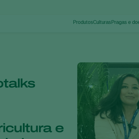
Produtos
Culturas
Pragas e do
Pragas de p
Controle de pragas
Vegetais de cultivos
Doenças das
Controle de doenças
Ornamentais
Inoculantes & Bioativadores
Frutas
Monitoramento
Hortaliças
Grandes culturas
otalks
icultura e