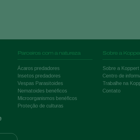
Parceiros com a natureza
Sobre a Kopper
Ácaros predadores
Sobre a Koppert
Insetos predadores
Centro de infor
Vespas Parasitoides
Trabalhe na Kop
Nematoides benéficos
Contato
Microorganismos benéficos
Proteção de culturas
e