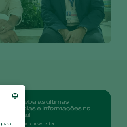
Greece
Hungary
India
Italy
Kenya
Korea
Mexico
Netherlands
Paraguay
Poland
Portugal
Receba as últimas
notícias e informações no
Russia
e-mail
South Africa
Assinar a newsletter
Spain