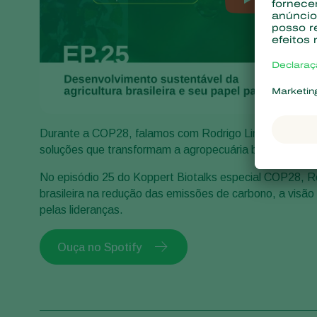
Durante a COP28, falamos com Rodrigo Lima, Diretor Ge
soluções que transformam a agropecuária brasileira dia
No episódio 25 do Koppert Biotalks especial COP28, Rod
brasileira na redução das emissões de carbono, a visão
pelas lideranças.
Ouça no Spotify