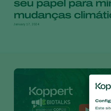
seu papel para mi
mudanças climáti
January 17, 2024