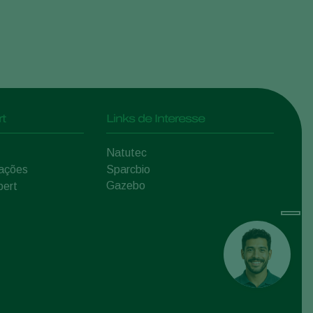
t
Links de Interesse
Natutec
mações
Sparcbio
Gazebo
pert