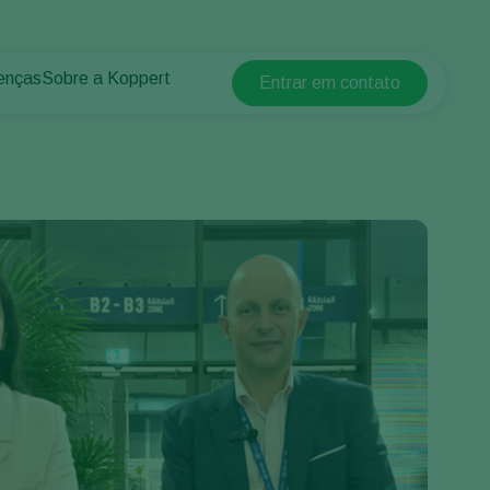
enças
Sobre a Koppert
Entrar em contato
Koppert Global
lantas
 protegidos
Sobre a Koppert
Argentina
 plantas
Centro de informações
Austria
Trabalhe na Koppert
Belgium
Contato
Brasil
Canada (English)
Canada (French)
Ecuador
Finland (Finnish)
Finland (Swedish)
France
Germany