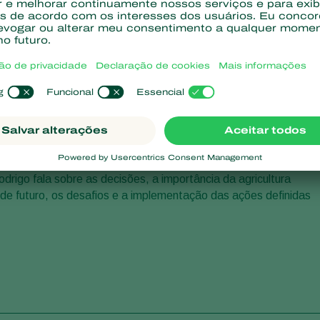
ral Agroicone, consultoria técnica voltada para conhecimento 
nte dos desafios do desenvolvimento sustentável.
rigo fala sobre as decisões, a importância da agricultura
 de futuro, os desafios e a implementação das ações definidas