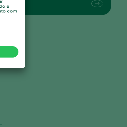
Sweden
Switzerland
Turkey
USA
United Kingdom
e