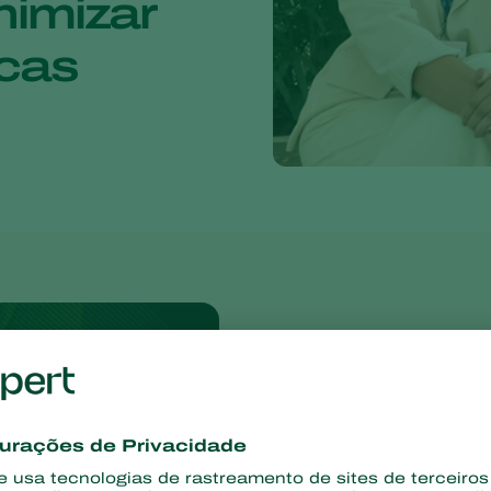
nimizar
cas