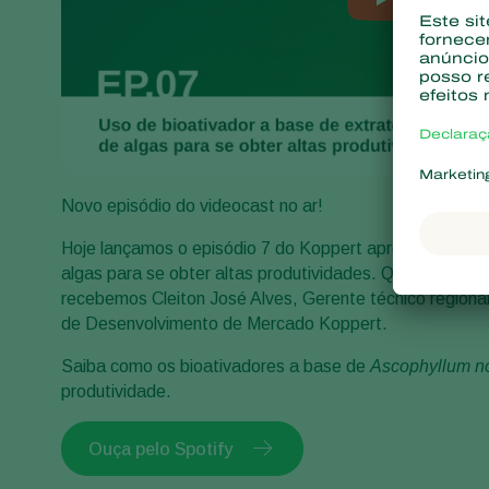
Novo episódio do videocast no ar!
Hoje lançamos o episódio 7 do Koppert apresenta Biotal
algas para se obter altas produtividades. Quem comand
recebemos Cleiton José Alves, Gerente técnico regiona
de Desenvolvimento de Mercado Koppert.
Saiba como os bioativadores a base de
Ascophyllum 
produtividade.
Ouça pelo Spotify