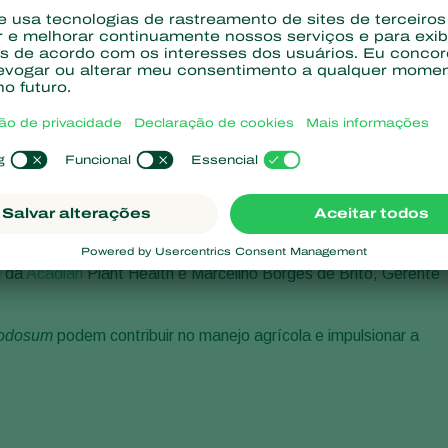
ks, que fala sobre o uso de bioativador a base de extrato de
a o bate-papo é a jornalista e apresentadora Renata Maron, e
l da
Acadian
Plant Health e Marcelino Borges de Brito, Gerente
nodosum
podem contribuir no manejo agrícola e impulsionar a