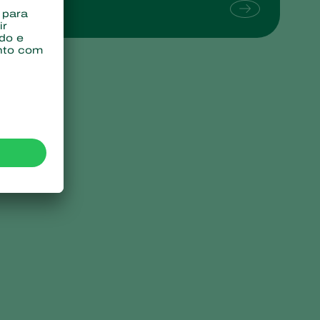
Sweden
Switzerland
Turkey
USA
United Kingdom