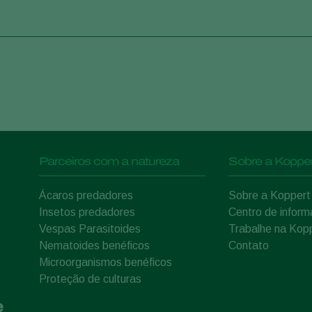
Parceiros com a natureza
Sobre a Kopper
Ácaros predadores
Sobre a Koppert
Insetos predadores
Centro de infor
Vespas Parasitoides
Trabalhe na Kop
Nematoides benéficos
Contato
Microorganismos benéficos
Proteção de culturas
e