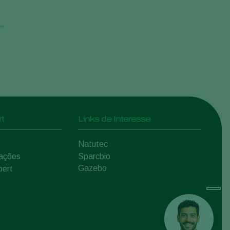
t
Links de Interesse
Natutec
mações
Sparcbio
Gazebo
pert