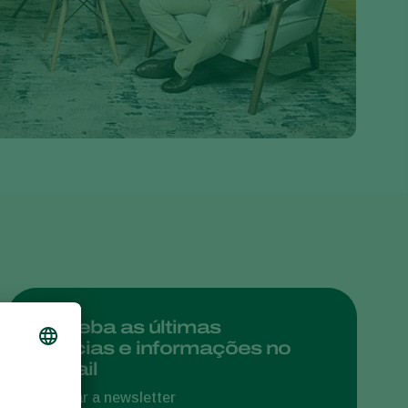
Greece
Hungary
India
Italy
Kenya
Korea
Mexico
Netherlands
Paraguay
Poland
Portugal
Receba as últimas
notícias e informações no
Russia
e-mail
South Africa
Assinar a newsletter
Spain