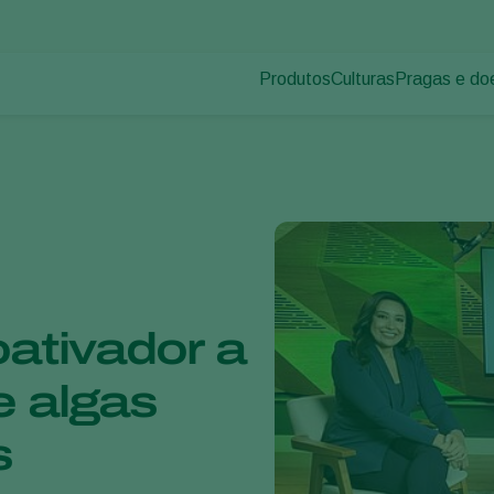
Produtos
Culturas
Pragas e do
Pragas de p
Controle de pragas
Vegetais de cultivos
Doenças das
Controle de doenças
Ornamentais
Inoculantes & Bioativadores
Frutas
Monitoramento
Hortaliças
Grandes culturas
oativador a
e algas
s