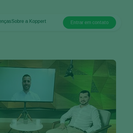
enças
Sobre a Koppert
Entrar em contato
Koppert Global
lantas
 protegidos
Sobre a Koppert
Argentina
 plantas
Centro de informações
Austria
Trabalhe na Koppert
Belgium
Contato
Brasil
Canada (English)
Canada (French)
Ecuador
Finland (Finnish)
Finland (Swedish)
France
Germany