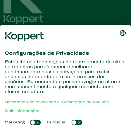
Conheça as últimas notícias e
informações
Assine aqui
Parceiros com a natureza
Ácaros predadores
Sobre a Koppert
Insetos predadores
Vespas Parasitoides
Sobre a Koppert
Nematoides benéficos
Links de Interesse
Centro de informações
Microorganismos benéficos