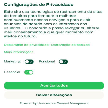
informações
Assine aqui
Parceiros com a natureza
Ácaros predadores
Sobre a Koppert
Insetos predadores
Vespas Parasitoides
Sobre a Koppert
Nematoides benéficos
Links de Interesse
Centro de informações
Microorganismos benéficos
Trabalhe na Koppert
Proteção de culturas
Natutec
Contato
Sparcbio
Koppert Global
Gazebo
Gerir cookies
Política de Privacidade
Aviso Legal
Argentina
Declaração de cookies
Mapa do site
Koppert
Copyright 2026