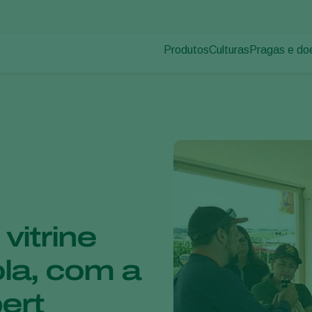
Produtos
Culturas
Pragas e do
Pragas de p
Controle de pragas
Vegetais de cultivos
Doenças das
Controle de doenças
Ornamentais
Inoculantes & Bioativadores
Frutas
Monitoramento
Hortaliças
Grandes culturas
vitrine
ola, com a
ert