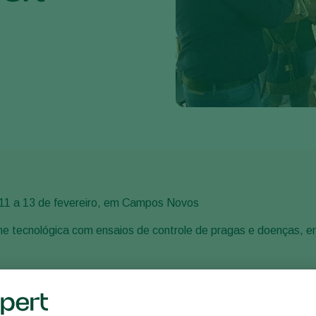
11 a 13 de fevereiro, em Campos Novos
ne tecnológica com ensaios de controle de pragas e doenças, ent
e encaixa perfeitamente no objetivo do evento, de promover um
 microbiológicos.