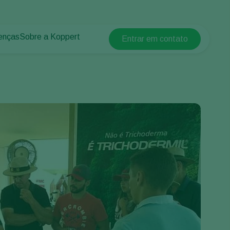
enças
Sobre a Koppert
Entrar em contato
Koppert Global
lantas
 protegidos
Sobre a Koppert
Argentina
 plantas
Centro de informações
Austria
Trabalhe na Koppert
Belgium
Contato
Brasil
Canada (English)
Canada (French)
Ecuador
Finland (Finnish)
Finland (Swedish)
France
Germany