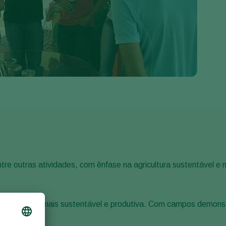
Greece
Hungary
India
Italy
Kenya
Korea
Mexico
Netherlands
Paraguay
Poland
re outras atividades, com ênfase na agricultura sustentável e 
Portugal
Russia
a agricultura mais sustentável e produtiva. Com campos demonst
South Africa
Spain