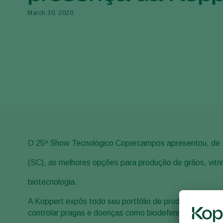
March 30, 2020
O 25º Show Tecnológico Copercampos apresentou, de 
(SC), as melhores opções para produção de grãos, vitri
biotecnologia.
A Koppert expôs todo seu portfólio de produtos, que s
controlar pragas e doenças como biodefensivos macro e