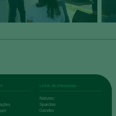
t
Links de Interesse
Natutec
mações
Sparcbio
Gazebo
pert