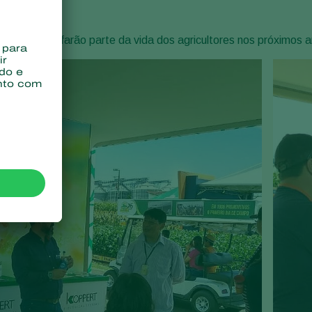
Sweden
logias que farão parte da vida dos agricultores nos próximos a
Switzerland
Turkey
USA
United Kingdom