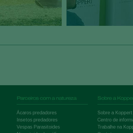
Parceiros com a natureza
Sobre a Kopper
Ácaros predadores
Sobre a Koppert
Insetos predadores
Centro de infor
Vespas Parasitoides
Trabalhe na Kop