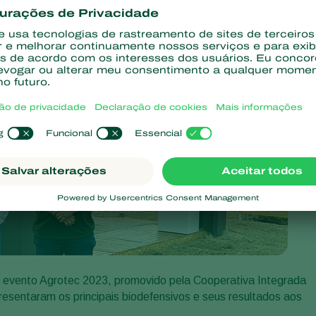
o evento Agrotec 2023, promovido pela Cooperativa Integrada
esentaram os principais biodefensivos e seus resultados aos