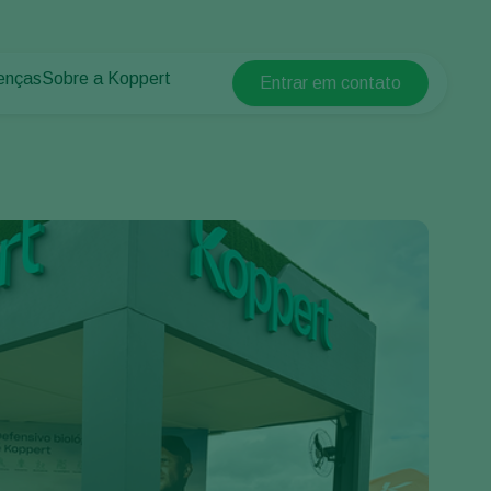
enças
Sobre a Koppert
Entrar em contato
Koppert Global
lantas
 protegidos
Sobre a Koppert
Argentina
 plantas
Centro de informações
Austria
Trabalhe na Koppert
Belgium
Contato
Brasil
Canada (English)
Canada (French)
Ecuador
Finland (Finnish)
Finland (Swedish)
France
Germany