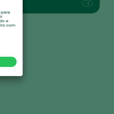
Sweden
Switzerland
Turkey
USA
United Kingdom