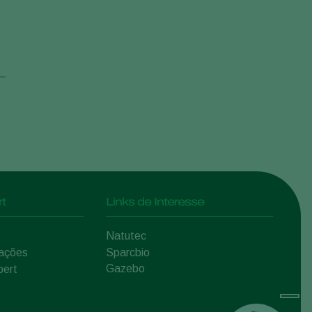
t
Links de Interesse
Natutec
mações
Sparcbio
Gazebo
pert