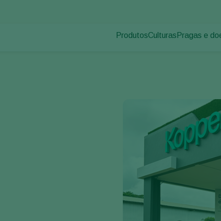
Produtos
Culturas
Pragas e do
Pragas de p
Controle de pragas
Vegetais de cultivos
Doenças das
Controle de doenças
Ornamentais
Inoculantes & Bioativadores
Frutas
Monitoramento
Hortaliças
Grandes culturas