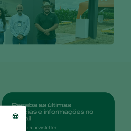
Greece
Hungary
India
Italy
Kenya
Korea
Mexico
Netherlands
Paraguay
Poland
Portugal
Receba as últimas
notícias e informações no
Russia
e-mail
South Africa
Assinar a newsletter
Spain