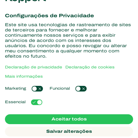
Conheça as últimas notícias e
informações
Assine aqui
Parceiros com a natureza
Ácaros predadores
Sobre a Koppert
Insetos predadores
Vespas Parasitoides
Sobre a Koppert
Nematoides benéficos
Links de Interesse
Centro de informações
Microorganismos benéficos
Trabalhe na Koppert
Proteção de culturas
Natutec
Contato
Sparcbio
Koppert Global
Gazebo
Gerir cookies
Política de Privacidade
Aviso Legal
Argentina