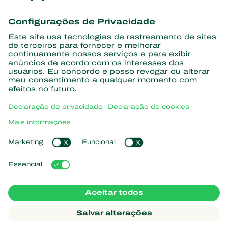
Conheça as últimas notícias e
informações
Assine aqui
Parceiros com a natureza
Ácaros predadores
Sobre a Koppert
Insetos predadores
Vespas Parasitoides
Sobre a Koppert
Nematoides benéficos
Links de Interesse
Centro de informações
Microorganismos benéficos
Trabalhe na Koppert
Proteção de culturas
Natutec
Contato
Sparcbio
Koppert Global
Gazebo
Gerir cookies
Política de Privacidade
Aviso Legal
Argentina
Declaração de cookies