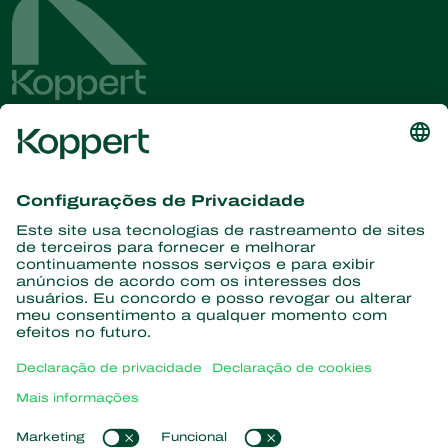
Conheça as últimas notícias e
informações
Assine aqui
Parceiros com a natureza
Ácaros predadores
Sobre a Koppert
Insetos predadores
Vespas Parasitoides
Sobre a Koppert
Nematoides benéficos
Links de Interesse
Centro de informações