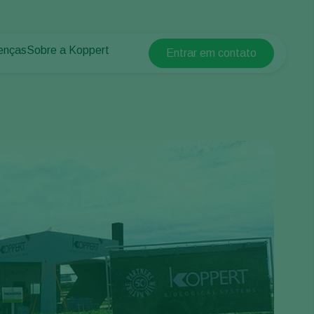
enças
Sobre a Koppert
Entrar em contato
Koppert Global
lantas
 protegidos
Sobre a Koppert
Argentina
 plantas
Centro de informações
Austria
Trabalhe na Koppert
Belgium
Contato
Brasil
Canada (English)
Canada (French)
Ecuador
Finland (Finnish)
Finland (Swedish)
France
Germany