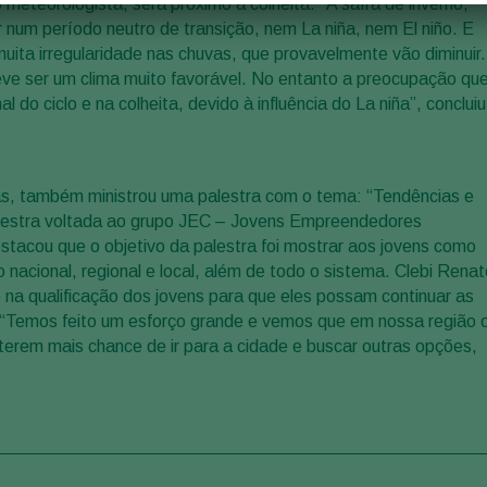
meteorologista, será próximo à colheita. “A safra de inverno,
er num período neutro de transição, nem La niña, nem El niño. E
ita irregularidade nas chuvas, que provavelmente vão diminuir.
eve ser um clima muito favorável. No entanto a preocupação qu
do ciclo e na colheita, devido à influência do La niña”, concluiu
s, também ministrou uma palestra com o tema: “Tendências e
lestra voltada ao grupo JEC – Jovens Empreendedores
tacou que o objetivo da palestra foi mostrar aos jovens como
nacional, regional e local, além de todo o sistema. Clebi Renat
 na qualificação dos jovens para que eles possam continuar as
. “Temos feito um esforço grande e vemos que em nossa região 
 terem mais chance de ir para a cidade e buscar outras opções,