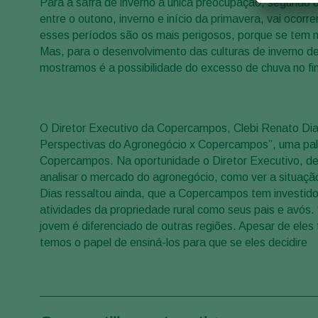
Para a safra de inverno a única preocupação, segundo o 
entre o outono, inverno e início da primavera, vai ocorr
esses períodos são os mais perigosos, porque se tem mu
Mas, para o desenvolvimento das culturas de inverno d
mostramos é a possibilidade do excesso de chuva no final 
O Diretor Executivo da Copercampos, Clebi Renato Dia
Perspectivas do Agronegócio x Copercampos”, uma pa
Copercampos. Na oportunidade o Diretor Executivo, des
analisar o mercado do agronegócio, como ver a situação 
Dias ressaltou ainda, que a Copercampos tem investido
atividades da propriedade rural como seus pais e avós
jovem é diferenciado de outras regiões. Apesar de eles
temos o papel de ensiná-los para que se eles decidire