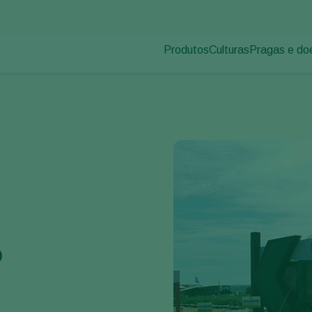
Produtos
Culturas
Pragas e do
Pragas de p
Controle de pragas
Vegetais de cultivos
Doenças das
Controle de doenças
Ornamentais
Inoculantes & Bioativadores
Frutas
Monitoramento
Hortaliças
Grandes culturas
o