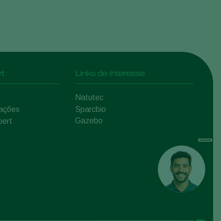
t
Links de Interesse
Natutec
mações
Sparcbio
Gazebo
pert