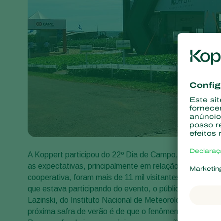
A Koppert participou do 22º Dia de Campo, realizado 
as expectativas, principalmente em relação ao grande
cooperativa, foram mais de 11 mil visitantes. Além da 
que estava participando do evento, o público também 
Lazinski, do Instituto Nacional de Meteorologia. Na op
próxima safra de verão é de que o fenômeno La niña dev