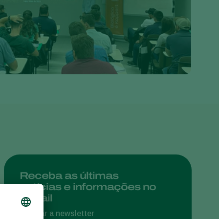
Greece
Hungary
India
Italy
Kenya
Korea
Mexico
Netherlands
Paraguay
Poland
Portugal
Receba as últimas
notícias e informações no
Russia
e-mail
South Africa
Assinar a newsletter
Spain