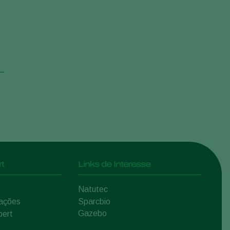
t
Links de Interesse
Natutec
mações
Sparcbio
Gazebo
pert