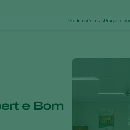
Produtos
Culturas
Pragas e do
Pragas de p
Controle de pragas
Vegetais de cultivos
Doenças das
Controle de doenças
Ornamentais
Inoculantes & Bioativadores
Frutas
Monitoramento
Hortaliças
Grandes culturas
ert e Bom