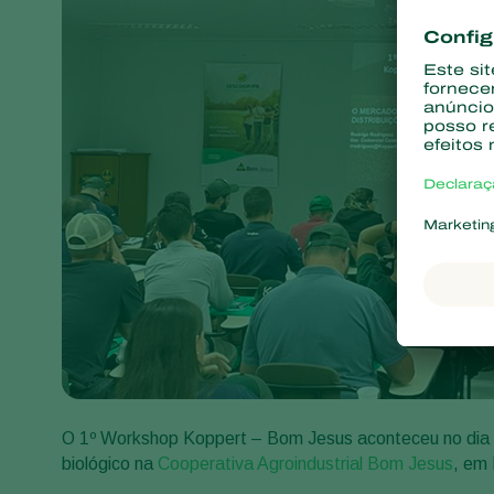
O 1º Workshop Koppert – Bom Jesus aconteceu no dia 4
biológico na
Cooperativa Agroindustrial Bom Jesus
, em