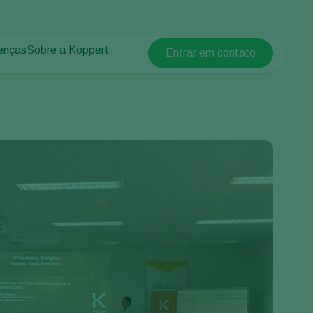
enças
Sobre a Koppert
Entrar em contato
Koppert Global
lantas
 protegidos
Sobre a Koppert
Argentina
 plantas
Centro de informações
Austria
Trabalhe na Koppert
Belgium
Contato
Brasil
Canada (English)
Canada (French)
Ecuador
Finland (Finnish)
Finland (Swedish)
France
Germany