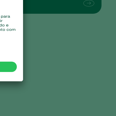
Sweden
Switzerland
Turkey
USA
United Kingdom