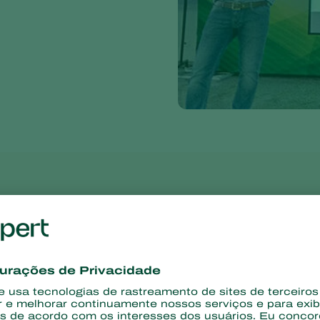
ni Herrmann palestrou sobre a importância do MIP (Manejo Inte