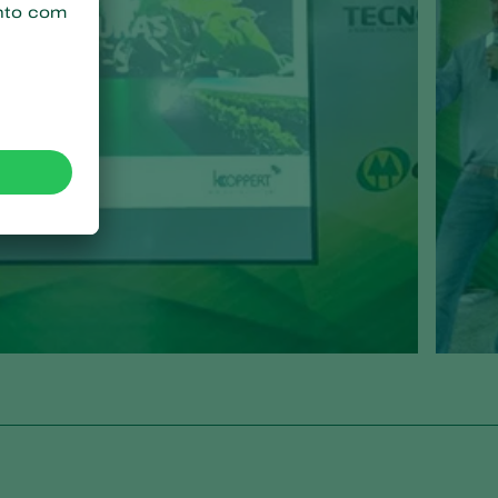
Sweden
Switzerland
Turkey
USA
United Kingdom