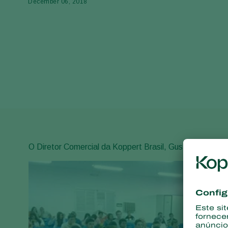
December 06, 2018
O Diretor Comercial da Koppert Brasil, Gustavo Ranza