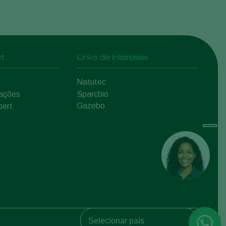
t
Links de Interesse
Natutec
mações
Sparcbio
Gazebo
pert