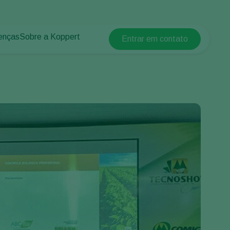
enças
Sobre a Koppert
Entrar em contato
Koppert Global
lantas
 protegidos
Sobre a Koppert
Argentina
 plantas
Centro de informações
Austria
Trabalhe na Koppert
Belgium
Contato
Brasil
Canada (English)
Canada (French)
Ecuador
Finland (Finnish)
Finland (Swedish)
France
Germany