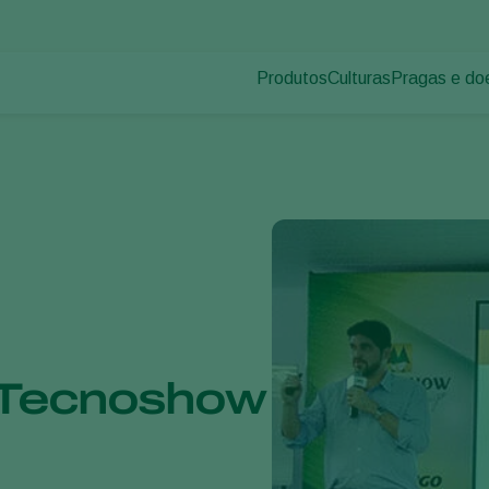
Produtos
Culturas
Pragas e do
Pragas de p
Controle de pragas
Vegetais de cultivos
Doenças das
Controle de doenças
Ornamentais
Inoculantes & Bioativadores
Frutas
Monitoramento
Hortaliças
Grandes culturas
a Tecnoshow