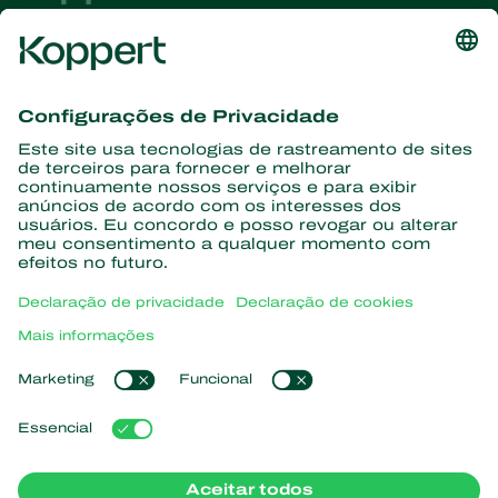
Conheça as últimas notícias e
informações
Assine aqui
Parceiros com a natureza
Ácaros predadores
Sobre a Koppert
Insetos predadores
Vespas Parasitoides
Sobre a Koppert
Nematoides benéficos
Links de Interesse
Centro de informações
Microorganismos benéficos
Trabalhe na Koppert
Proteção de culturas
Natutec
Contato
Sparcbio
Koppert Global
Gazebo
Gerir cookies