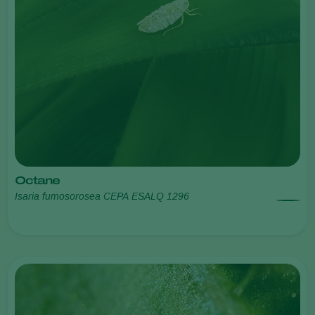
Octane
Isaria fumosorosea CEPA ESALQ 1296