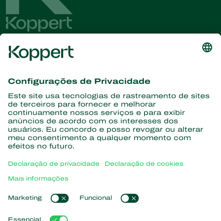
Conheça as últimas notícias e
informações
Assine aqui
Parceiros com a natureza
Ácaros predadores
Sobre a Koppert
Insetos predadores
Vespas Parasitoides
Sobre a Koppert
Nematoides benéficos
Links de Interesse
Centro de informações
Microorganismos benéficos
Trabalhe na Koppert
Proteção de culturas