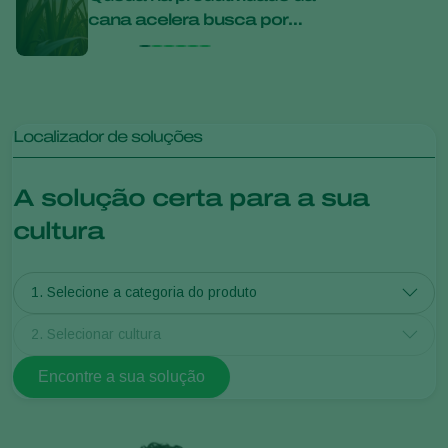
cana acelera busca por
agric
soluções mais sustentáveis
disc
desc
Localizador de soluções
A solução certa para a sua
cultura
1. Selecione a categoria do produto
2. Selecionar cultura
Encontre a sua solução