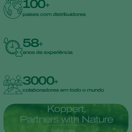
100
+
países com distribuidores
58
+
anos de experiência
3000
+
colaboradores em todo o mundo
K
o
p
p
e
r
t
,
P
a
r
t
n
e
r
s
w
i
t
h
N
a
t
u
r
e
Saiba mais