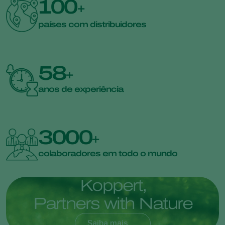
100
+
países com distribuidores
58
+
anos de experiência
3000
+
colaboradores em todo o mundo
K
o
p
p
e
r
t
,
P
a
r
t
n
e
r
s
w
i
t
h
N
a
t
u
r
e
Saiba mais