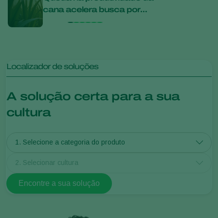
cana acelera busca por
agric
soluções mais sustentáveis
disc
desc
Localizador de soluções
A solução certa para a sua
cultura
1. Selecione a categoria do produto
2. Selecionar cultura
Encontre a sua solução